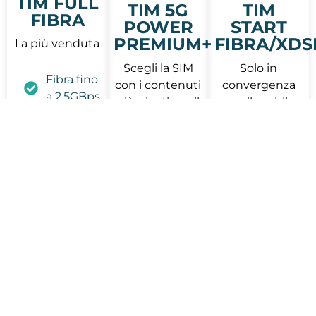
TIM FULL
TIM 5G
TIM
FIBRA
POWER
START
PREMIUM+
FIBRA/XDS
La più venduta
Scegli la SIM
Solo in
Fibra fino
con i contenuti
convergenza
a 2,5GBps
più giusti per il
con il mobile
IP Statico
tuo business
anche già
attivo
Chiamate
Illimitate
100 Giga
in 5G in
Fibra fino
Router
Italia ed
a 2,5GBps
Opzionale
Europa
a 5€ per
IP Statico
48 mesi
Minuti
Chiamate
Illimitati
Installazione
a
Italia
con Tecnico
consumo
Specializzato
100
Zero Costi
Minuti
di
A PARTIRE DA
chiamate