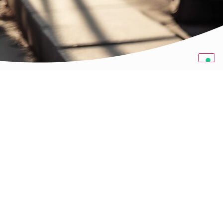
NOLEGGIO AUTO
Perchè Noleggiare un'
AUTO A LUNGO TERMINE?
Il noleggio a lungo termine ti permette di
godere dei vantaggi di un’auto nuova senza
dover sostenere l’intero costo di acquisto. Con il
Be1 Store, puoi scegliere tra una vasta gamma
di modelli e marchi, adattando la tua scelta
alle tue esigenze di mobilità e al tuo budget.