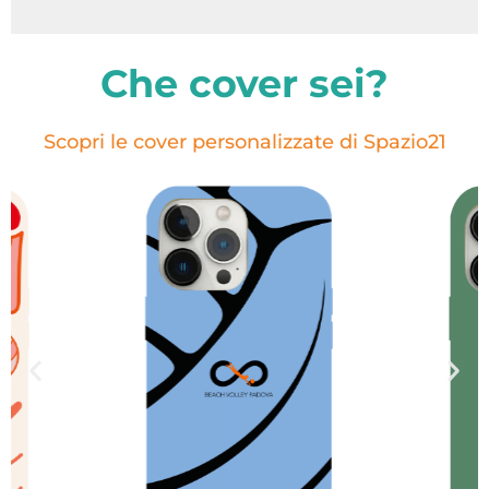
Che cover sei?
Scopri le cover personalizzate di Spazio21
Scopri di più!
Clicca qui